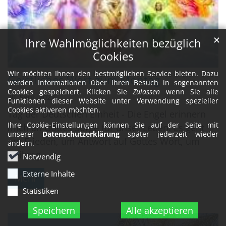
✕
Ihre Wahlmöglichkeiten bezüglich
Cookies
Wir möchten Ihnen den bestmöglichen Service bieten. Dazu
Geistliches Wort zum Montag
werden Informationen über Ihren Besuch in sogenannten
Cookies gespeichert. Klicken Sie
Zulassen
wenn Sie alle
30. Sept. 2022
Funktionen dieser Website unter Verwendung spezieller
Cookies aktiveren möchten.
Tag der Deutschen Einheit - Die Engel erinnern
Ihre Cookie-Einstellungen können Sie auf der Seite mit
mich an Gottes Sorge für unser Leben. Es geht
unserer
Datenschutzerklärung
später jederzeit wieder
um Frieden, um Antwort auf Gottes Wort, um
ändern.
Heilung.
Notwendig
Externe Inhalte
Mehr
Statistiken
Speichern
Alle akzeptieren