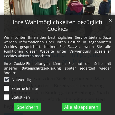
✕
Ihre Wahlmöglichkeiten bezüglich
Cookies
Wir möchten Ihnen den bestmöglichen Service bieten. Dazu
werden Informationen über Ihren Besuch in sogenannten
Cookies gespeichert. Klicken Sie
Zulassen
wenn Sie alle
Funktionen dieser Website unter Verwendung spezieller
Amtseinführung Pfarrer Philipp Janek
Cookies aktiveren möchten.
und Pfarrvikar Sebastian Heim
Ihre Cookie-Einstellungen können Sie auf der Seite mit
unserer
Datenschutzerklärung
später jederzeit wieder
11. Okt. 2025
ändern.
Viele Gläubige aus dem Seelsorgebereich Main-
Notwendig
Itz nahmen daran teil - Bereits vor dem Einzug
Externe Inhalte
hatten Kinder vom Kindergarten Breitengüßbach
Statistiken
alle am Eingang zur Pfarrkirche mit einem Lied
begrüßt.
Speichern
Alle akzeptieren