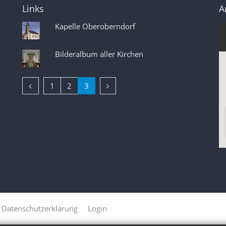
Links
A
Kapelle Oberoberndorf
Bilderalbum aller Kirchen
Vorherige Seite
Nächste Seite
1
2
3
Datenschutzerklärung
Login