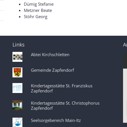
Dümig Stefanie
Metzner Beate
Stöhr Georg
Links
A
Abtei Kirchschletten
Gemeinde Zapfendorf
Kindertagesstätte St. Franziskus
Zapfendorf
Kindertagesstätte St. Christophorus
Zapfendorf
Seelsorgebereich Main-Itz