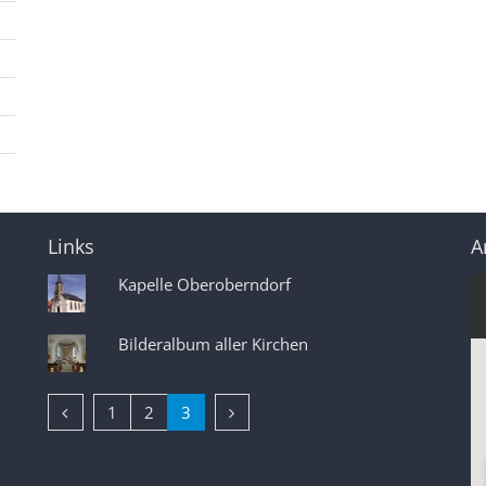
Links
A
Kapelle Oberoberndorf
Bilderalbum aller Kirchen
Vorherige Seite
Nächste Seite
1
2
3