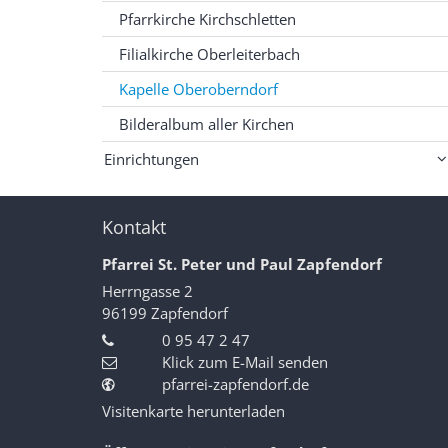
Pfarrkirche Kirchschletten
Filialkirche Oberleiterbach
Kapelle Oberoberndorf
Bilderalbum aller Kirchen
Einrichtungen
Kontakt
Pfarrei St. Peter und Paul Zapfendorf
Herrngasse 2
96199
Zapfendorf
0 95 47 2 47
Klick zum E-Mail senden
pfarrei-zapfendorf.de
Visitenkarte herunterladen