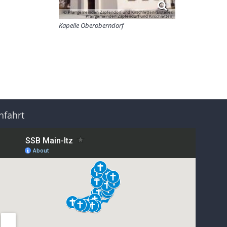
© Pfarrgemeinden Zapfendorf und Kirschletten (Ersteller:
Pfarrgemeinden Zapfendorf und Kirschletten)
Kapelle Oberoberndorf
nfahrt