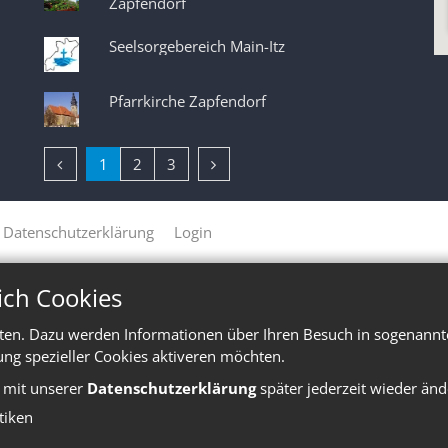
Zapfendorf
Seelsorgebereich Main-Itz
Pfarrkirche Zapfendorf
Vorherige Seite
Nächste Seite
1
2
3
Datenschutzerklärung
Login
ich Cookies
ten. Dazu werden Informationen über Ihren Besuch in sogenannte
ung spezieller Cookies aktiveren möchten.
e mit unserer
Datenschutzerklärung
später jederzeit wieder änd
stiken