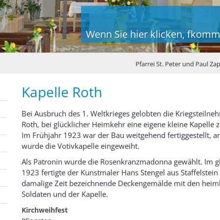
Wenn Sie hier klicken, fkomm
Pfarrei St. Peter und Paul Za
Kapelle Roth
Bei Ausbruch des 1. Weltkrieges gelobten die Kriegsteilne
Roth, bei glücklicher Heimkehr eine eigene kleine Kapelle z
Im Frühjahr 1923 war der Bau weitgehend fertiggestellt, a
wurde die Votivkapelle eingeweiht.
Als Patronin wurde die Rosenkranzmadonna gewählt. Im gl
1923 fertigte der Kunstmaler Hans Stengel aus Staffelstein 
damalige Zeit bezeichnende Deckengemälde mit den hei
Soldaten und der Kapelle.
Kirchweihfest