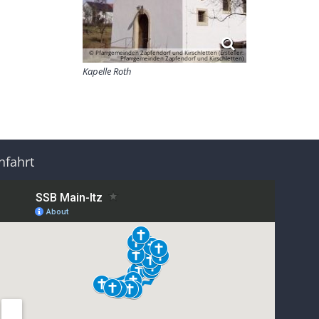
© Pfarrgemeinden Zapfendorf und Kirschletten (Ersteller:
Pfarrgemeinden Zapfendorf und Kirschletten)
Kapelle Roth
nfahrt