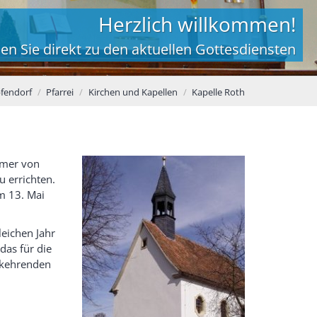
Herzlich willkommen!
en Sie direkt zu den aktuellen Gottesdiensten
pfendorf
Pfarrei
Kirchen und Kapellen
Kapelle Roth
hmer von
u errichten.
m 13. Mai
eichen Jahr
das für die
mkehrenden