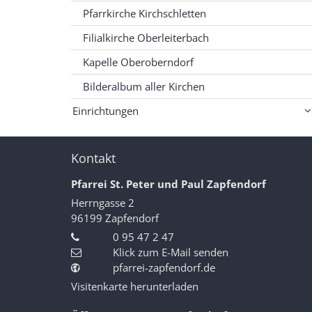
Pfarrkirche Kirchschletten
Filialkirche Oberleiterbach
Kapelle Oberoberndorf
Bilderalbum aller Kirchen
Einrichtungen
Kontakt
Pfarrei St. Peter und Paul Zapfendorf
Herrngasse 2
96199
Zapfendorf
0 95 47 2 47
Klick zum E-Mail senden
pfarrei-zapfendorf.de
Visitenkarte herunterladen