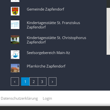
Gemeinde Zapfendorf
Kindertagesstätte St. Franziskus
Zapfendorf
Kindertagesstätte St. Christophorus
Zapfendorf
Seelsorgebereich Main-Itz
Pfarrkirche Zapfendorf
Vorherige Seite
Nächste Seite
1
2
3
Datenschutzerklärung
Login