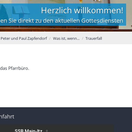
Herzlich willkommen!
en Sie direkt zu den aktuellen Gottesdiensten
t. Peter und Paul Zapfendorf
Was ist, wenn...
Trauerfall
 das Pfarrbüro.
nfahrt