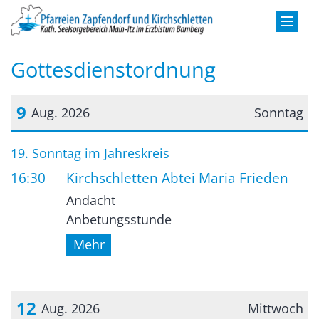
Zum Inhalt springen
Gottesdienstordnung
9
Aug. 2026
Sonntag
Datum: 9. August 2026
19. Sonntag im Jahreskreis
16:30
Kirchschletten Abtei Maria Frieden
Andacht
Anbetungsstunde
Mehr
12
Aug. 2026
Mittwoch