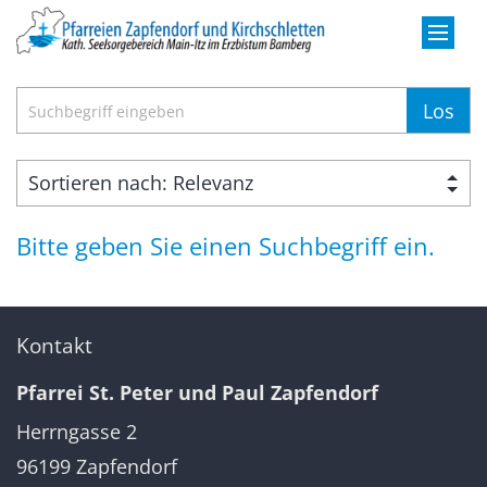
Zum Inhalt springen
Suche
Los
Bitte geben Sie einen Suchbegriff ein.
Kontakt
Pfarrei St. Peter und Paul Zapfendorf
Herrngasse 2
96199
Zapfendorf