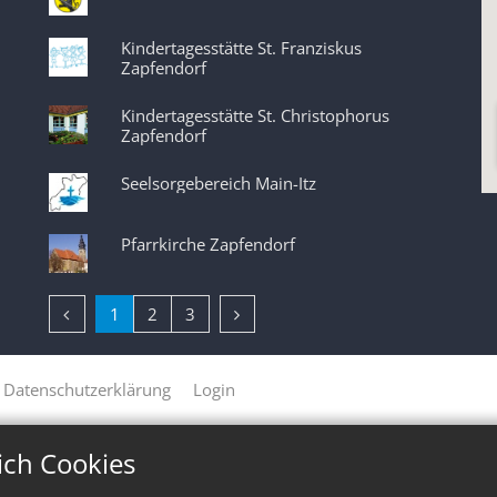
Kindertagesstätte St. Franziskus
Zapfendorf
Kindertagesstätte St. Christophorus
Zapfendorf
Seelsorgebereich Main-Itz
Pfarrkirche Zapfendorf
Vorherige Seite
Nächste Seite
1
2
3
Datenschutzerklärung
Login
ich Cookies