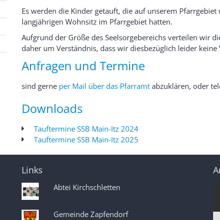
Es werden die Kinder getauft, die auf unserem Pfarrgebiet
langjährigen Wohnsitz im Pfarrgebiet hatten.
Aufgrund der Größe des Seelsorgebereichs verteilen wir di
daher um Verständnis, dass wir diesbezüglich leider kei
Anfragen und Termine
sind gerne
per Mail über das
Pfarramt
abzuklären, oder te
Downloads
Tauftermine SSB Main-Itz 2024
Tauftermine SSB Main-Itz 2025
Links
A
Abtei Kirchschletten
Gemeinde Zapfendorf