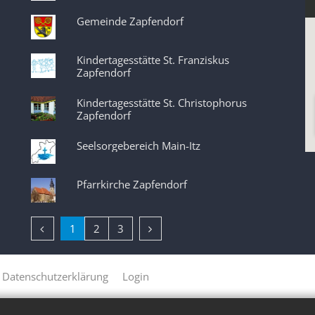
Gemeinde Zapfendorf
Kindertagesstätte St. Franziskus
Zapfendorf
Kindertagesstätte St. Christophorus
Zapfendorf
Seelsorgebereich Main-Itz
Pfarrkirche Zapfendorf
Vorherige Seite
Nächste Seite
1
2
3
Datenschutzerklärung
Login