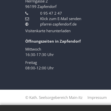
Herrngasse 2
96199
Zapfendorf
0 95 47 2 47
Klick zum E-Mail senden
pfarrei-zapfendorf.de
Visitenkarte herunterladen
Öffnungszeiten in Zapfendorf
Mittwoch
16:30-17:30 Uhr
Freitag
08:00-12:00 Uhr
© Kath. Seelsorgebereich Main-Itz
Impressum