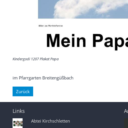
Kindergodi 1207 Plakat Papa
im Pfarrgarten Breitengüßbach
Zurück
Links
A
Abtei Kirchschletten